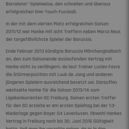
Barcelona“-Spielweise, den schnellen und überaus
erfolgreichen One-Touch-Fussball.
In der mit dem vierten Platz erfolgreichen Saison
2011/12 war Hanke mit acht Treffern neben Marco Reus
der torgefährlichste Spieler der Borussia.
Ende Februar 2013 kündigte Borussia Mönchengladbach
an, den zum Saisonende auslaufenden Vertrag mit
Hanke nicht zu verlängern, da laut Trainer Lucien Favre
die Stürmerposition mit Luuk de Jong und anderen
jüngeren Spielern ausreichend besetzt sei. Daraufhin
wechselte Hanke für die Saison 2013/14 zum
Ligakonkurrenten SC Freiburg. Seinen ersten Treffer
für den SC erzielte er am ersten Spieltag bei der 1:3-
Niederlage gegen Bayer 04 Leverkusen. Obwohl Hankes
Vertrag in Freiburg noch bis 30. Juni 2016 Gültigkeit
hatte, ließ man ihn vorzeitig gehen, da er in den