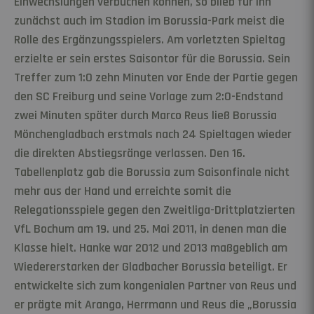
Einwechslungen verbuchen können, so blieb für ihn
zunächst auch im Stadion im Borussia-Park meist die
Rolle des Ergänzungsspielers. Am vorletzten Spieltag
erzielte er sein erstes Saisontor für die Borussia. Sein
Treffer zum 1:0 zehn Minuten vor Ende der Partie gegen
den SC Freiburg und seine Vorlage zum 2:0-Endstand
zwei Minuten später durch Marco Reus ließ Borussia
Mönchengladbach erstmals nach 24 Spieltagen wieder
die direkten Abstiegsränge verlassen. Den 16.
Tabellenplatz gab die Borussia zum Saisonfinale nicht
mehr aus der Hand und erreichte somit die
Relegationsspiele gegen den Zweitliga-Drittplatzierten
VfL Bochum am 19. und 25. Mai 2011, in denen man die
Klasse hielt. Hanke war 2012 und 2013 maßgeblich am
Wiedererstarken der Gladbacher Borussia beteiligt. Er
entwickelte sich zum kongenialen Partner von Reus und
er prägte mit Arango, Herrmann und Reus die „Borussia