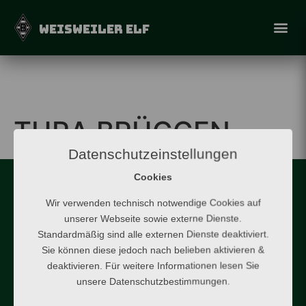
WEISWEILER ELF
TURA BRÜGGEN
Datenschutzeinstellungen
Cookies
Wir verwenden technisch notwendige Cookies auf
WEISWEILER ELF
unserer Webseite sowie externe Dienste.
Standardmäßig sind alle externen Dienste deaktiviert.
Copyright © Traditionsfußall Weisweiler Elf UG
Sie können diese jedoch nach belieben aktivieren &
(haftungsbeschränkt).
deaktivieren. Für weitere Informationen lesen Sie
Alle Rechte vorbehalten.
unsere Datenschutzbestimmungen.
Die auf dieser Webseite veröffentlichten Inhalte, Werke und