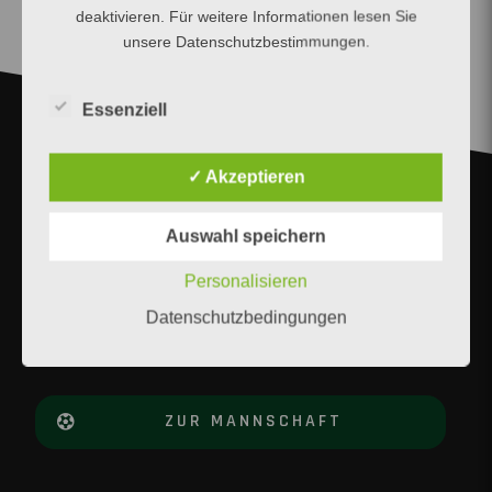
deaktivieren. Für weitere Informationen lesen Sie
unsere Datenschutzbestimmungen.
Essenziell
✓ Akzeptieren
Auswahl speichern
ENTDECKE UNSERER
MANNSCHAFT
Personalisieren
Mannschaft
Datenschutzbedingungen
ZUR MANNSCHAFT