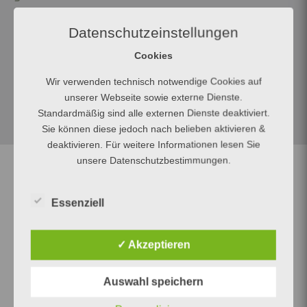
Tore: je 4x Chiquinho und Hanke, 3x Polanski, je 1x
Datenschutzeinstellungen
Daems und Raffael
Cookies
Folgt uns auf Instagram und Facebook.
Wir verwenden technisch notwendige Cookies auf
unserer Webseite sowie externe Dienste.
Standardmäßig sind alle externen Dienste deaktiviert.
Sie können diese jedoch nach belieben aktivieren &
deaktivieren. Für weitere Informationen lesen Sie
unsere Datenschutzbestimmungen.
Essenziell
✓ Akzeptieren
Auswahl speichern